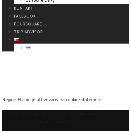
Užitočné Linky
KONTAKT
FACEBOOK
FOURSQUARE
TRIP ADVISOR
Zásady používania súborov
cookie (EÚ)
Región EU nie je aktivovaný na cookie-statement.
Napíšte nám svoj kontakt, budeme Vás informovať o
akciách a novinkách.