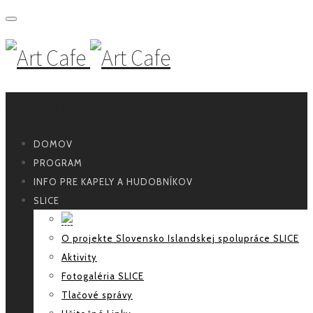
Primary Navigation
DOMOV
PROGRAM
INFO PRE KAPELY A HUDOBNÍKOV
SLICE
O projekte Slovensko Islandskej spolupráce SLICE
Aktivity
Fotogaléria SLICE
Tlačové správy