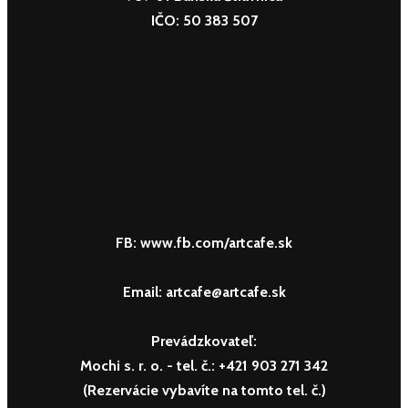
IČO: 50 383 507
FB: www.fb.com/artcafe.sk
Email: artcafe@artcafe.sk
Prevádzkovateľ:
Mochi s. r. o.
- tel. č.: +421 903 271 342
(Rezervácie vybavíte na tomto tel. č.)