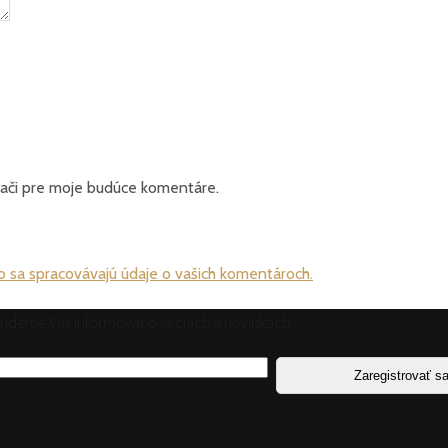
dači pre moje budúce komentáre.
ako sa spracovávajú údaje o vašich komentároch.
 budeme Vás informovať o akciách a novinkách.