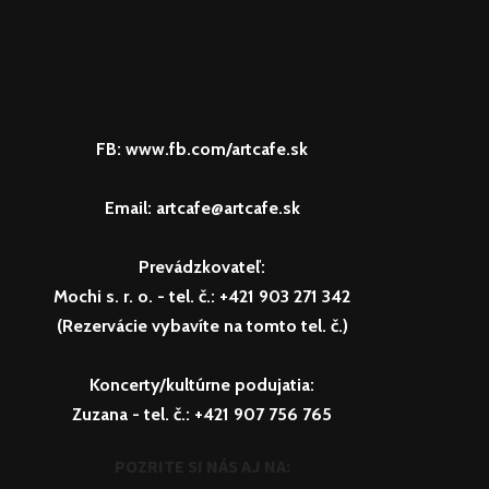
FB: www.fb.com/artcafe.sk
Email: artcafe@artcafe.sk
Prevádzkovateľ:
Mochi s. r. o.
- tel. č.: +421 903 271 342
(Rezervácie vybavíte na tomto tel. č.)
Koncerty/kultúrne podujatia:
Zuzana
- tel. č.: +421 907 756 765
POZRITE SI NÁS AJ NA: