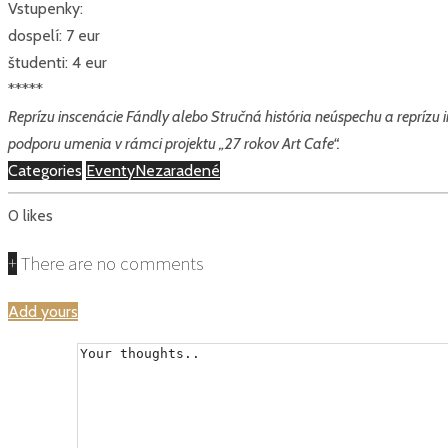
Vstupenky:
dospelí: 7 eur
študenti: 4 eur
*****
Reprízu inscenácie Fándly alebo Stručná história neúspechu a repríz
podporu umenia v rámci projektu „27 rokov Art Cafe“.
Categories
Eventy
Nezaradené
0
likes
+
There are no comments
Add yours