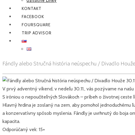
Užitočné Linky
KONTAKT
FACEBOOK
FOURSQUARE
TRIP ADVISOR
Fándly alebo Stručná história neúspechu / Divadlo Houže
V prvý adventný víkend, v nedeľu 30.11., vás pozývame na naš
S iróniou o nepoučiteľných Slovákoch – príbeh o životnej ceste 
Hlavný hrdina je zoslaný na zem, aby pomohol jednoduchému ľudu
a konzervatívny spôsob myslenia. Fándly je uvrhnutý do boja om
kapacita.
Odporúčaný vek: 15+