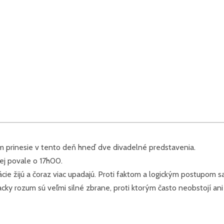
m prinesie v tento deň hneď dve divadelné predstavenia.
šej povale o 17h00.
e žijú a čoraz viac upadajú. Proti faktom a logickým postupom sa
ky rozum sú veľmi silné zbrane, proti ktorým často neobstojí ani