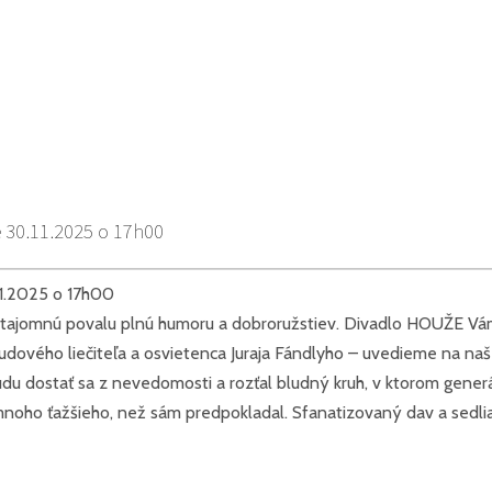
 30.11.2025 o 17h00
u tajomnú povalu plnú humoru a dobroružstiev. Divadlo HOUŽE Vá
ľudového liečiteľa a osvietenca Juraja Fándlyho – uvedieme na na
 dostať sa z nevedomosti a rozťal bludný kruh, v ktorom generáci
noho ťažšieho, než sám predpokladal. Sfanatizovaný dav a sedliac