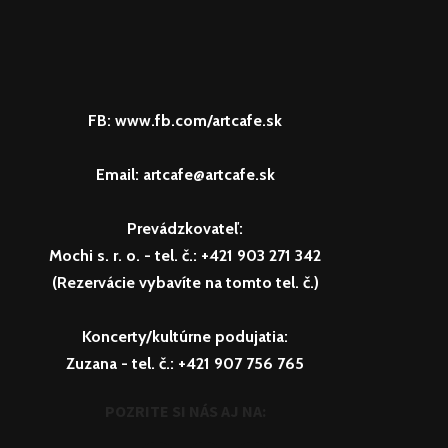
FB: www.fb.com/artcafe.sk
Email: artcafe@artcafe.sk
Prevádzkovateľ:
Mochi s. r. o.
- tel. č.: +421 903 271 342
(Rezervácie vybavíte na tomto tel. č.)
Koncerty/kultúrne podujatia:
Zuzana
- tel. č.: +421 907 756 765
POZRITE SI NÁS AJ NA: