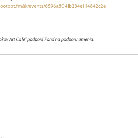
/tootoot.fm/sk/events/6596a8041b234e1114842c2e
rokov Art Cafe” podporil Fond na podporu umenia.