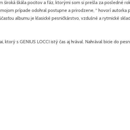
iroká škála pocitov a fáz, ktorými som si prešla za posledné rok
 mojom prípade odohral postupne a prirodzene, “ hovorí autorka pi
účasťou albumu je klasické pesničkárstvo, vzdušné a rytmické skla
 ktorý s GENIUS LOCCI istý čas aj hrával. Nahrával bicie do pes