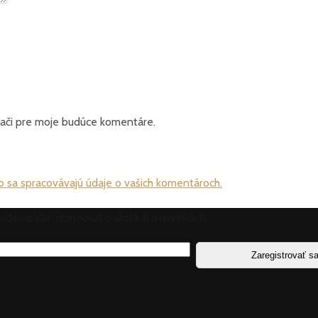
dači pre moje budúce komentáre.
ako sa spracovávajú údaje o vašich komentároch.
 budeme Vás informovať o akciách a novinkách.