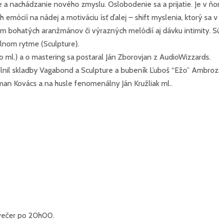
 nachádzanie nového zmyslu. Oslobodenie sa a prijatie. Je v ňom š
ócií na nádej a motiváciu ísť ďalej – shift myslenia, ktorý sa v
 bohatých aranžmánov či výrazných melódií aj dávku intimity. S
elnom rytme (Sculpture).
o ml.) a o mastering sa postaral Ján Zborovjan z AudioWizzards.
plnil skladby Vagabond a Sculpture a bubeník Ľuboš “Ežo” Ambrozai,
Roman Kovács a na husle fenomenálny Ján Kružliak ml..
 večer po 20h00.