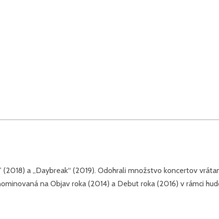
No” (2018) a „Daybreak“ (2019). Odohrali množstvo koncertov vráta
la nominovaná na Objav roka (2014) a Debut roka (2016) v rámci h