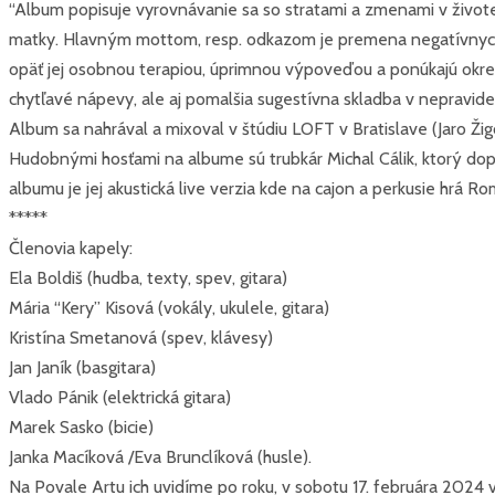
“Album popisuje vyrovnávanie sa so stratami a zmenami v živote a
matky. Hlavným mottom, resp. odkazom je premena negatívnych em
opäť jej osobnou terapiou, úprimnou výpoveďou a ponúkajú okrem
chytľavé nápevy, ale aj pomalšia sugestívna skladba v nepravid
Album sa nahrával a mixoval v štúdiu LOFT v Bratislave (Jaro Žig
Hudobnými hosťami na albume sú trubkár Michal Cálik, ktorý do
albumu je jej akustická live verzia kde na cajon a perkusie hrá 
*****
Členovia kapely:
Ela Boldiš (hudba, texty, spev, gitara)
Mária “Kery” Kisová (vokály, ukulele, gitara)
Kristína Smetanová (spev, klávesy)
Jan Janík (basgitara)
Vlado Pánik (elektrická gitara)
Marek Sasko (bicie)
Janka Macíková /Eva Brunclíková (husle).
Na Povale Artu ich uvidíme po roku, v sobotu 17. februára 2024