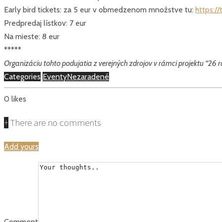
Early bird tickets: za 5 eur v obmedzenom množstve tu:
https:/
Predpredaj lístkov: 7 eur
Na mieste: 8 eur
*****
Organizáciu tohto podujatia z verejných zdrojov v rámci projektu “26 
Categories
Eventy
Nezaradené
0
likes
+
There are no comments
Add yours
Comment