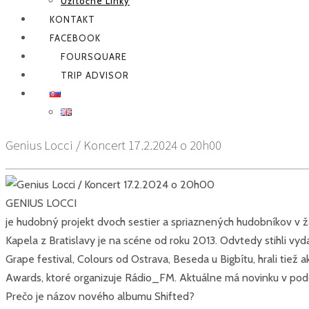
Užitočné Linky
KONTAKT
FACEBOOK
FOURSQUARE
TRIP ADVISOR
Genius Locci / Koncert 17.2.2024 o 20h00
GENIUS LOCCI
je hudobný projekt dvoch sestier a spriaznených hudobníkov v žá
Kapela z Bratislavy je na scéne od roku 2013. Odvtedy stihli vy
Grape festival, Colours od Ostrava, Beseda u Bigbítu, hrali ti
Awards, ktoré organizuje Rádio_FM. Aktuálne má novinku v pod
Prečo je názov nového albumu Shifted?