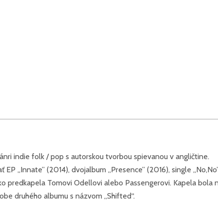
nri indie folk / pop s autorskou tvorbou spievanou v angličtine.
dať EP „Innate” (2014), dvojalbum „Presence” (2016), single „No,
ež ako predkapela Tomovi Odellovi alebo Passengerovi. Kapela bo
obe druhého albumu s názvom „Shifted“.