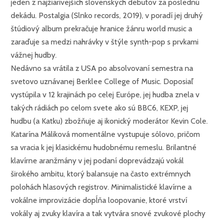
jeden z najžiarivejších slovenských debutov za poslednú
dekádu. Postalgia (Slnko records, 2019), v poradí jej druhý
štúdiový album prekračuje hranice žánru world music a
zaraďuje sa medzi nahrávky v štýle synth-pop s prvkami
vážnej hudby.
Nedávno sa vrátila z USA po absolvovaní semestra na
svetovo uznávanej Berklee College of Music. Doposiaľ
vystúpila v 12 krajinách po celej Európe, jej hudba znela v
takých rádiách po celom svete ako sú BBC6, KEXP, jej
hudbu (a Katku) zbožňuje aj ikonický moderátor Kevin Cole.
Katarína Máliková momentálne vystupuje sólovo, pričom
sa vracia k jej klasickému hudobnému remeslu. Brilantné
klavírne aranžmány v jej podaní doprevádzajú vokál
širokého ambitu, ktorý balansuje na často extrémnych
polohách hlasových registrov. Minimalistické klavírne a
vokálne improvizácie dopĺňa loopovanie, ktoré vrství
vokály aj zvuky klavíra a tak vytvára snové zvukové plochy