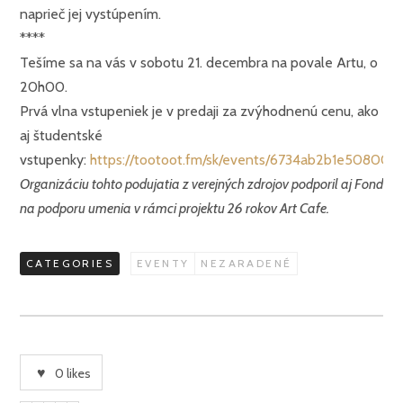
naprieč jej vystúpením.
****
Tešíme sa na vás v sobotu 21. decembra na povale Artu, o
20h00.
Prvá vlna vstupeniek je v predaji za zvýhodnenú cenu, ako
aj študentské
vstupenky:
https://tootoot.fm/sk/events/6734ab2b1e508002
Organizáciu tohto podujatia z verejných zdrojov podporil aj Fond
na podporu umenia v rámci projektu 26 rokov Art Cafe.
CATEGORIES
EVENTY
NEZARADENÉ
0
likes