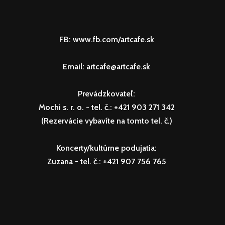
FB: www.fb.com/artcafe.sk
Email: artcafe@artcafe.sk
Prevádzkovateľ:
Mochi s. r. o.
- tel. č.: +421 903 271 342
(Rezervácie vybavíte na tomto tel. č.)
Koncerty/kultúrne podujatia:
Zuzana
- tel. č.: +421 907 756 765