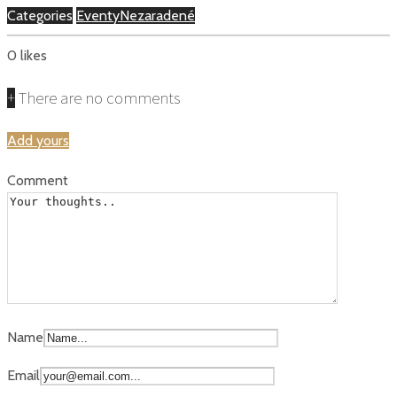
Categories
Eventy
Nezaradené
0
likes
+
There are no comments
Add yours
Comment
Name
Email