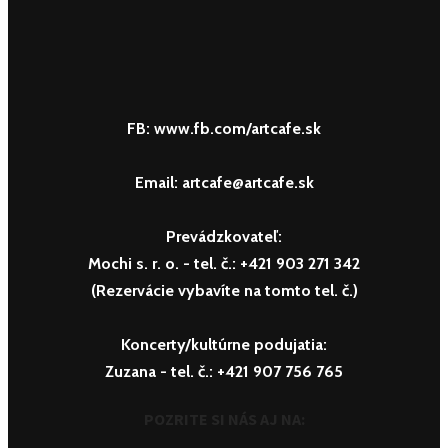
FB: www.fb.com/artcafe.sk
Email: artcafe@artcafe.sk
Prevádzkovateľ:
Mochi s. r. o.
- tel. č.: +421 903 271 342
(Rezervácie vybavíte na tomto tel. č.)
Koncerty/kultúrne podujatia:
Zuzana
- tel. č.: +421 907 756 765
POZRITE SI NÁS AJ NA: