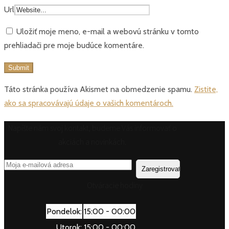
Url
Uložiť moje meno, e-mail a webovú stránku v tomto
prehliadači pre moje budúce komentáre.
Táto stránka používa Akismet na obmedzenie spamu.
Zistite,
ako sa spracovávajú údaje o vašich komentároch.
Napíšte nám svoj kontakt, budeme Vás informovať o
akciách a novinkách.
Otváracie hodiny
Pondelok:
15:00 - 00:00
Utorok:
15:00 - 00:00