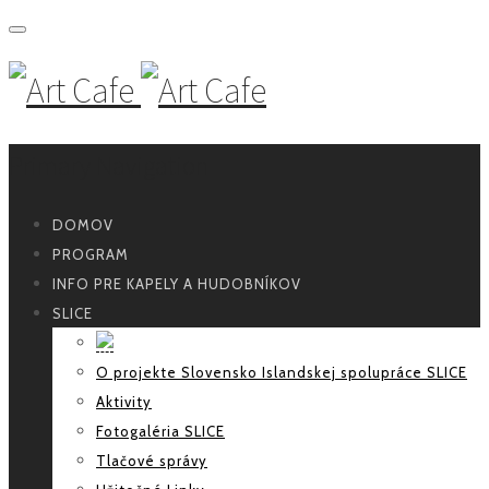
Primary Navigation
DOMOV
PROGRAM
INFO PRE KAPELY A HUDOBNÍKOV
SLICE
O projekte Slovensko Islandskej spolupráce SLICE
Aktivity
Fotogaléria SLICE
Tlačové správy