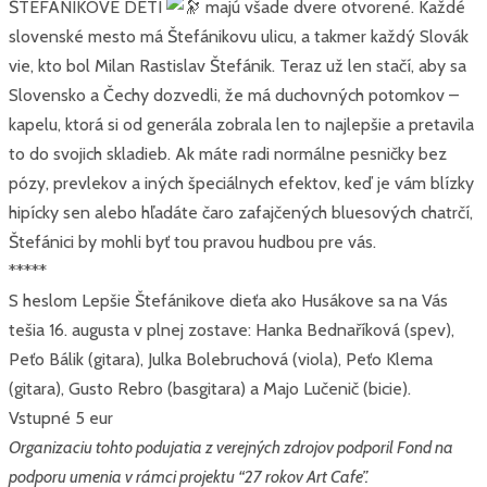
ŠTEFÁNIKOVE DETI
majú všade dvere otvorené. Každé
slovenské mesto má Štefánikovu ulicu, a takmer každý Slovák
vie, kto bol Milan Rastislav Štefánik. Teraz už len stačí, aby sa
Slovensko a Čechy dozvedli, že má duchovných potomkov –
kapelu, ktorá si od generála zobrala len to najlepšie a pretavila
to do svojich skladieb. Ak máte radi normálne pesničky bez
pózy, prevlekov a iných špeciálnych efektov, keď je vám blízky
hipícky sen alebo hľadáte čaro zafajčených bluesových chatrčí,
Štefánici by mohli byť tou pravou hudbou pre vás.
*****
S heslom Lepšie Štefánikove dieťa ako Husákove sa na Vás
tešia 16. augusta v plnej zostave: Hanka Bednaříková (spev),
Peťo Bálik (gitara), Julka Bolebruchová (viola), Peťo Klema
(gitara), Gusto Rebro (basgitara) a Majo Lučenič (bicie).
Vstupné 5 eur
Organizaciu tohto podujatia z verejných zdrojov podporil Fond na
podporu umenia v rámci projektu “27 rokov Art Cafe”.