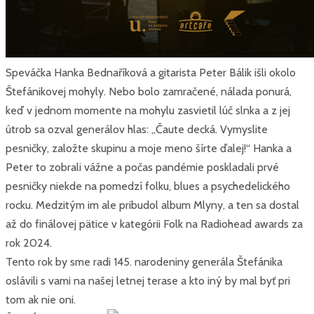
Speváčka Hanka Bednaříková a gitarista Peter Bálik išli okolo
Štefánikovej mohyly. Nebo bolo zamračené, nálada ponurá,
keď v jednom momente na mohylu zasvietil lúč slnka a z jej
útrob sa ozval generálov hlas: „Čaute decká. Vymyslite
pesničky, založte skupinu a moje meno šírte ďalej!“ Hanka a
Peter to zobrali vážne a počas pandémie poskladali prvé
pesničky niekde na pomedzí folku, blues a psychedelického
rocku. Medzitým im ale pribudol album Mlyny, a ten sa dostal
až do finálovej pätice v kategórii Folk na Radiohead awards za
rok 2024.
Tento rok by sme radi 145. narodeniny generála Štefánika
oslávili s vami na našej letnej terase a kto iný by mal byť pri
tom ak nie oni.