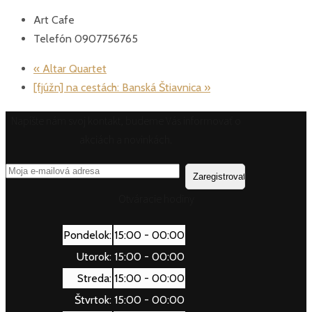
Art Cafe
Telefón
0907756765
«
Altar Quartet
[fjúžn] na cestách: Banská Štiavnica
»
Napíšte nám svoj kontakt, budeme Vás informovať o
akciách a novinkách.
Otváracie hodiny
Pondelok:
15:00 - 00:00
Utorok:
15:00 - 00:00
Streda:
15:00 - 00:00
Štvrtok:
15:00 - 00:00