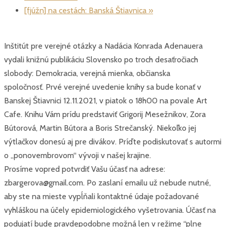
[fjúžn] na cestách: Banská Štiavnica
»
Inštitút pre verejné otázky a Nadácia Konrada Adenauera
vydali knižnú publikáciu Slovensko po troch desaťročiach
slobody: Demokracia, verejná mienka, občianska
spoločnosť. Prvé verejné uvedenie knihy sa bude konať v
Banskej Štiavnici 12.11.2021, v piatok o 18h00 na povale Art
Cafe. Knihu Vám prídu predstaviť Grigorij Mesežnikov, Zora
Bútorová, Martin Bútora a Boris Strečanský. Niekoľko jej
výtlačkov donesú aj pre divákov. Príďte podiskutovať s autormi
o „ponovembrovom“ vývoji v našej krajine.
Prosíme vopred potvrdiť Vašu účasť na adrese:
zbargerova@gmail.com. Po zaslaní emailu už nebude nutné,
aby ste na mieste vypĺňali kontaktné údaje požadované
vyhláškou na účely epidemiologického vyšetrovania. Účasť na
podujatí bude pravdepodobne možná len v režime “plne