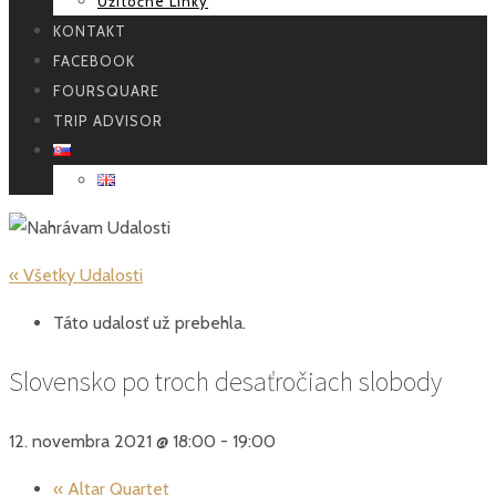
Užitočné Linky
KONTAKT
FACEBOOK
FOURSQUARE
TRIP ADVISOR
« Všetky Udalosti
Táto udalosť už prebehla.
Slovensko po troch desaťročiach slobody
12. novembra 2021 @ 18:00
-
19:00
«
Altar Quartet