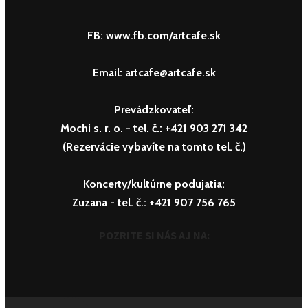
FB: www.fb.com/artcafe.sk
Email: artcafe@artcafe.sk
Prevádzkovateľ:
Mochi s. r. o.
- tel. č.: +421 903 271 342
(Rezervácie vybavíte na tomto tel. č.)
Koncerty/kultúrne podujatia:
Zuzana
- tel. č.: +421 907 756 765
POZRITE SI NÁS AJ NA: