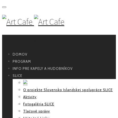
Primary Navigation
DOMOV
PROGRAM
INFO PRE KAPELY A HUDOBNÍKOV
SLICE
O projekte Slovensko Islandskej spolupráce SLICE
Aktivity
Fotogaléria SLICE
Tlačové správy