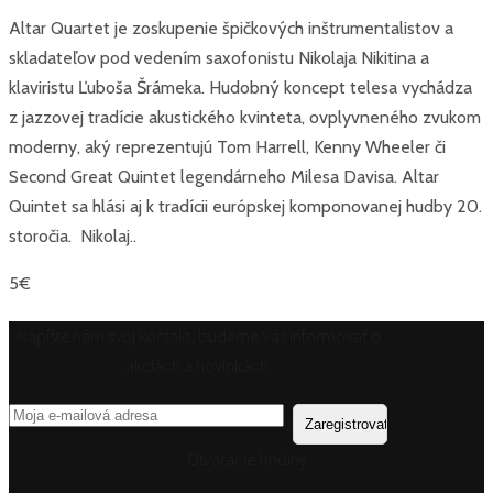
Altar Quartet je zoskupenie špičkových inštrumentalistov a
skladateľov pod vedením saxofonistu Nikolaja Nikitina a
klaviristu Ľuboša Šrámeka. Hudobný koncept telesa vychádza
z jazzovej tradície akustického kvinteta, ovplyvneného zvukom
moderny, aký reprezentujú Tom Harrell, Kenny Wheeler či
Second Great Quintet legendárneho Milesa Davisa. Altar
Quintet sa hlási aj k tradícii európskej komponovanej hudby 20.
storočia. Nikolaj..
5€
Napíšte nám svoj kontakt, budeme Vás informovať o
akciách a novinkách.
Otváracie hodiny