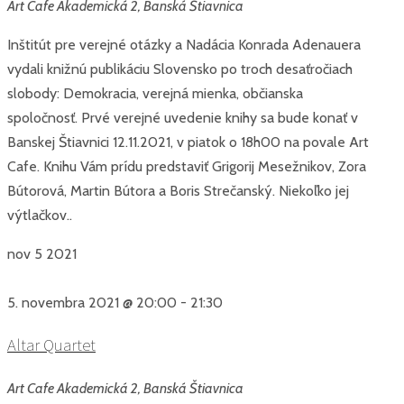
Art Cafe
Akademická 2, Banská Štiavnica
Inštitút pre verejné otázky a Nadácia Konrada Adenauera
vydali knižnú publikáciu Slovensko po troch desaťročiach
slobody: Demokracia, verejná mienka, občianska
spoločnosť. Prvé verejné uvedenie knihy sa bude konať v
Banskej Štiavnici 12.11.2021, v piatok o 18h00 na povale Art
Cafe. Knihu Vám prídu predstaviť Grigorij Mesežnikov, Zora
Bútorová, Martin Bútora a Boris Strečanský. Niekoľko jej
výtlačkov..
nov
5
2021
5. novembra 2021 @ 20:00
-
21:30
Altar Quartet
Art Cafe
Akademická 2, Banská Štiavnica