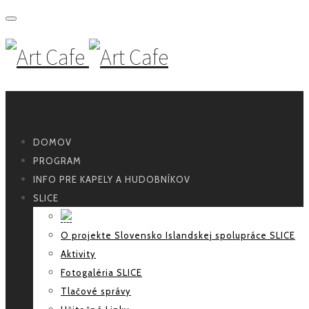
Primary Navigation
DOMOV
PROGRAM
INFO PRE KAPELY A HUDOBNÍKOV
SLICE
O projekte Slovensko Islandskej spolupráce SLICE
Aktivity
Fotogaléria SLICE
Tlačové správy